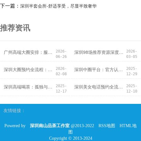
下一篇：
深圳半套会所-舒适享受，尽显半致奢华
推荐资讯
‌广州高端大圈安排‌：服务安排的痛点与优化建议
深圳98场推荐资源深度解析
2026-
2026-
06-26
03-05
深圳大圈预约全流程：从下单到体验
深圳中圈平台：官方认证，安全有保障
2026-
2025-
02-08
12-29
深圳高端喝茶：孤独与狂欢的交织
深圳美女电话预约全流程：从拨号到体验
2025-
2025-
12-17
12-10
友情链接：
Powered by
深圳南山品茶工作室
@2013-2022
RSS地图
HTML地
图
Copyright
© 2013-2024