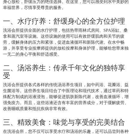
身心放松，舒缓压力的绝佳选择。在这里，您可以感受到水中美妙的
幸福世界，尽情享受尊贵的服务。
一、水疗疗养：舒缓身心的全方位护理
洗浴会所提供全面的水疗护理，包括热带雨林式房间、SPA浴缸、桑
拿和蒸汽室等设施。这些设施的使用可以有效舒缓肌肉和关节的疲
劳，缓解身体的压力和紧张，促进血液循环和新陈代谢。在水中畅
游，并享受专业按摩师提供的放松按摩和身体护理，能够给您带来独
一无二的身心平衡和舒适感受。
二、汤浴养生：传承千年文化的独特享
受
洗浴会所提供各式各样的传统汤浴养生项目，如中药浴、花瓣浴、益
生菌浴等。这些养生项目结合了中医理论和现代技术，通过草药和特
殊配方制成的浴液浸泡，能够促进肌肤新陈代谢，改善血液循环，增
强免疫力。而且，这些浴液还含有丰富的营养成分，对于缓解疲劳、
改善睡眠质量和抵抗疾病非常有效。
三、精致美食：味觉与享受的完美结合
在洗浴会所，您不仅可以享受水疗和汤浴的乐趣，还可以品尝到各种