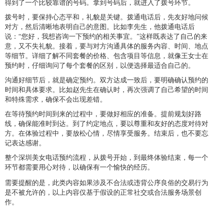
得到了一个比较靠谱的号码。拿到号码后，就进入了拨号环节。
拨号时，要保持心态平和，礼貌是关键。拨通电话后，先友好地问候
对方，然后清晰地表明自己的意图。比如李先生，他拨通电话后
说：“您好，我想咨询一下预约的相关事宜。”这样既表达了自己的来
意，又不失礼貌。接着，要与对方沟通具体的服务内容、时间、地点
等细节。详细了解不同套餐的价格、包含项目等信息，就像王女士在
预约时，仔细询问了每个套餐的区别，以便选择最适合自己的。
沟通好细节后，就是确定预约。双方达成一致后，要明确确认预约的
时间和具体要求。比如赵先生在确认时，再次强调了自己希望的时间
和特殊需求，确保不会出现差错。
在等待预约时间到来的过程中，要做好相应的准备。提前规划好路
线，确保能准时到达。到了约定地点，要以尊重和友好的态度对待对
方。在体验过程中，要放松心情，尽情享受服务。结束后，也不要忘
记表达感谢。
整个深圳美女电话预约流程，从拨号开始，到最终体验结束，每一个
环节都需要用心对待，以确保有一个愉快的经历。
需要提醒的是，此类内容如果涉及不合法或违背公序良俗的交易行为
是不被允许的，以上内容仅基于假设的正常社交或合法服务场景创
作。